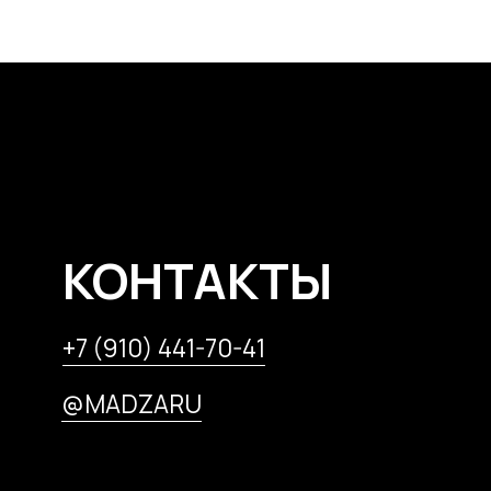
КОНТАКТЫ
+7 (910) 441-70-41
САМЫЕ 
И ЯРКИ
@MADZARU
ПОДПИС
МУЗЕ