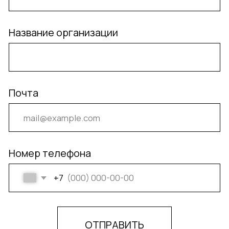
КОНТАКТЫ
+7 (910) 441-70-41
@MADZARU
САМЫЕ СВЕЖИЕ НОВОСТИ, КРУТЫЕ ЗАДАЧКИ,
УНИКАЛЬНЫЕ НОВИНКИ И ЯРКИЕ СОБЫТИЯ —
ВСЁ ЭТО ЖДЁТ ТЕБЯ В НАШИХ СОЦСЕТЯХ.
ПОДПИСЫВАЙТЕСЬ:
ВКОНТАКТЕ
TELEGRAM