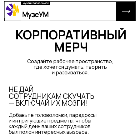
КОРПОРАТИВНЫЙ
О НАС
МЕРЧ
МЕРОПРИЯТИЯ МУЗЕЯ
Cоздайте рабочее пространство,
ЛАВКА ГОЛОВОЛОМОК
где хочется думать, творить
и развиваться.
РЕПОРТАЖИ
ИНТЕЛЛЕКТУАЛЬНЫЙ КЛУБ
НЕ ДАЙ
АДРЕС РАСПОЛОЖЕНИЯ
СОТРУДНИКАМ СКУЧАТЬ
— ВКЛЮЧАЙ ИХ МОЗГИ!
Добавьте головоломки, парадоксы
и интригующие предметы, чтобы
КУПИТЬ БИЛЕТ
каждый день ваших сотрудников
был полон интересных вызовов.